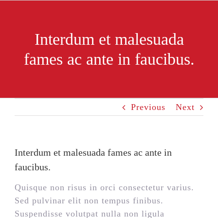
Skip
to
content
Interdum et malesuada
fames ac ante in faucibus.
Previous
Next
Interdum et malesuada fames ac ante in
faucibus.
Quisque non risus in orci consectetur varius.
Sed pulvinar elit non tempus finibus.
Suspendisse volutpat nulla non ligula