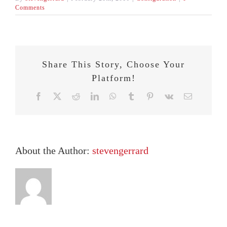
Comments
Share This Story, Choose Your
Platform!
Facebook
X
Reddit
LinkedIn
WhatsApp
Tumblr
Pinterest
Vk
Email
About the Author:
stevengerrard