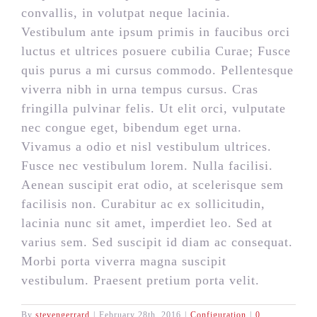
convallis, in volutpat neque lacinia.
Vestibulum ante ipsum primis in faucibus orci
luctus et ultrices posuere cubilia Curae; Fusce
quis purus a mi cursus commodo. Pellentesque
viverra nibh in urna tempus cursus. Cras
fringilla pulvinar felis. Ut elit orci, vulputate
nec congue eget, bibendum eget urna.
Vivamus a odio et nisl vestibulum ultrices.
Fusce nec vestibulum lorem. Nulla facilisi.
Aenean suscipit erat odio, at scelerisque sem
facilisis non. Curabitur ac ex sollicitudin,
lacinia nunc sit amet, imperdiet leo. Sed at
varius sem. Sed suscipit id diam ac consequat.
Morbi porta viverra magna suscipit
vestibulum. Praesent pretium porta velit.
By
stevengerrard
|
February 28th, 2016
|
Configuration
|
0